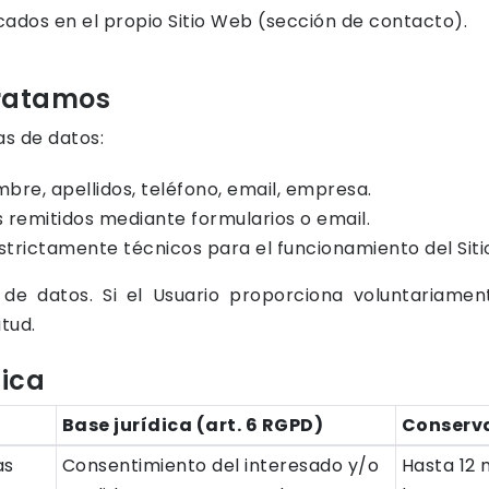
cados en el propio Sitio Web (sección de contacto).
tratamos
as de datos:
mbre, apellidos, teléfono, email, empresa.
s remitidos mediante formularios o email.
trictamente técnicos para el funcionamiento del Sit
e datos. Si el Usuario proporciona voluntariament
itud.
dica
Base jurídica (art. 6 RGPD)
Conserv
as
Consentimiento del interesado y/o
Hasta 12 