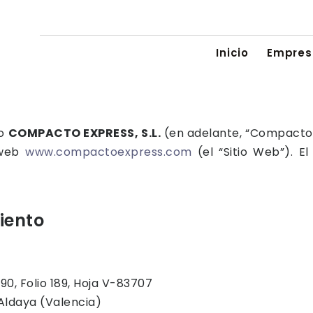
Inicio
Empres
mo
COMPACTO EXPRESS, S.L.
(en adelante, “CompactoE
o web
www.compactoexpress.com
(el “Sitio Web”). El
iento
90, Folio 189, Hoja V-83707
 Aldaya (Valencia)